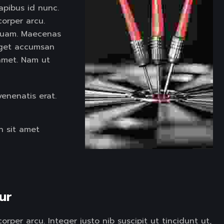
apibus id nunc.
corper arcu.
d quam. Maecenas
eget accumsan
t amet. Nam ut
venenatis erat.
h sit amet
ur  
rper arcu. Integer justo nib suscipit ut tincidunt ut,