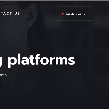
Lets start
TACT US
GES
g platforms
GES
S
orms
AGES