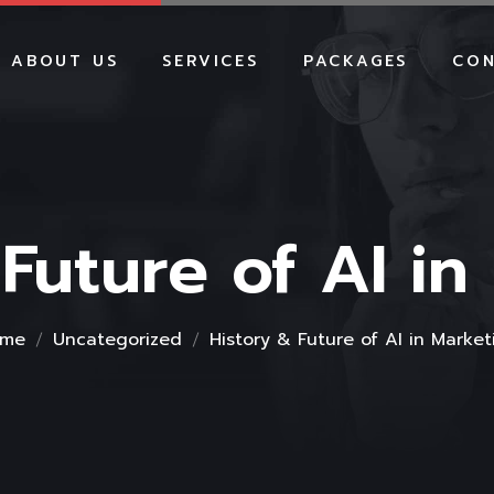
ABOUT US
SERVICES
PACKAGES
CON
WEBSITE DEVELOPMENT
WEBSITE PACKAGES
E-COMMERCE
E-COMMERCE PACKA
DEVELOPMENT
SHOPIFY PACKAGES
SHOPIFY DEVELOPMENT
 Future of AI in
SEO PACKAGES
SOCIAL MEDIA MARKETING
SMM PACKAGES
SEO SERVICES
GOOGLE ADS PACKA
GOOGLE ADS
BRANDING PACKAGE
me
Uncategorized
History & Future of AI in Market
BRANDING
HOSTING PACKAGES
HOSTING
MAINTENANCE PACK