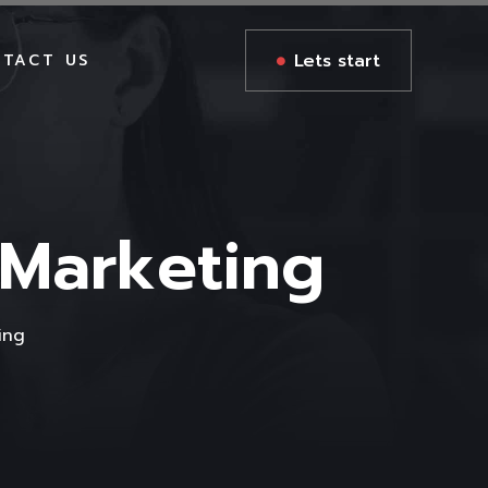
Lets start
TACT US
GES
 Marketing
GES
S
ing
AGES