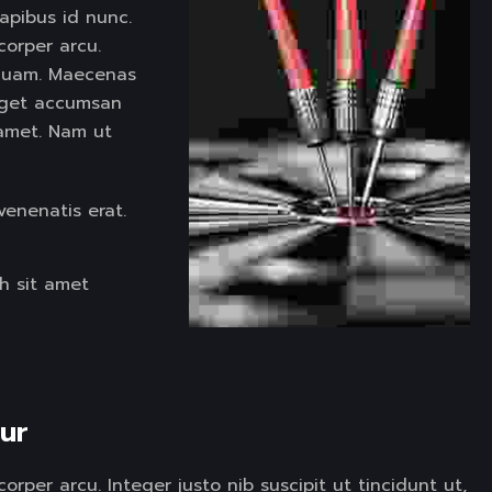
apibus id nunc.
corper arcu.
d quam. Maecenas
eget accumsan
t amet. Nam ut
venenatis erat.
h sit amet
ur  
rper arcu. Integer justo nib suscipit ut tincidunt ut,