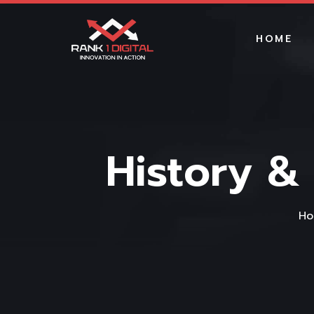
HOME
History &
Ho